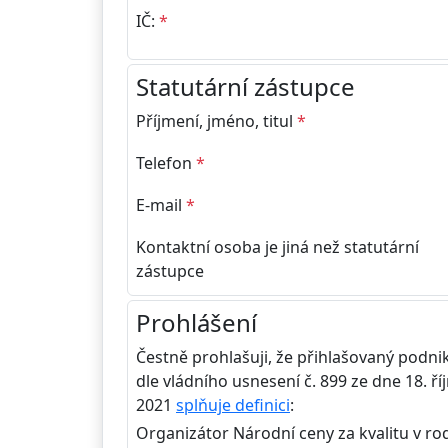
IČ:
*
Statutární zástupce
Příjmení, jméno, titul
*
Telefon
*
E-mail
*
Kontaktní osoba je jiná než statutární
zástupce
Prohlášení
Čestně prohlašuji, že přihlašovaný podni
dle vládního usnesení č. 899 ze dne 18. ří
2021
splňuje definici
:
Organizátor Národní ceny za kvalitu v ro