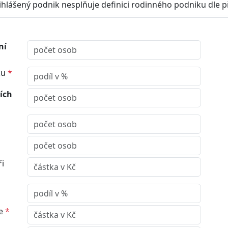
řihlášený podnik nesplňuje definici rodinného podniku dle 
ní
ku
*
ích
ři
ce
*