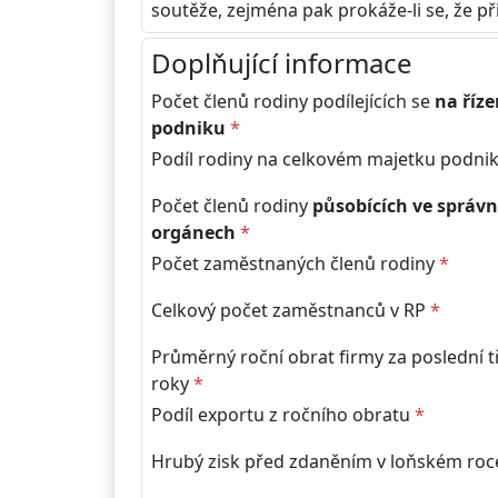
soutěže, zejména pak prokáže-li se, že p
Doplňující informace
Počet členů rodiny podílejících se
na říze
podniku
*
Podíl rodiny na celkovém majetku podni
Počet členů rodiny
působících ve správn
orgánech
*
Počet zaměstnaných členů rodiny
*
Celkový počet zaměstnanců v RP
*
Průměrný roční obrat firmy za poslední t
roky
*
Podíl exportu z ročního obratu
*
Hrubý zisk před zdaněním v loňském ro