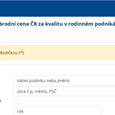
árodní cena ČR za kvalitu v rodinném podniká
ězdičkou (
*
).
u